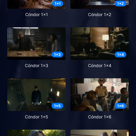
1
x
1
1
x
2
Cóndor 1x1
Cóndor 1x2
1
x
3
1
x
4
Cóndor 1x3
Cóndor 1x4
1
x
5
1
x
6
Cóndor 1x5
Cóndor 1x6