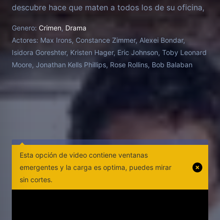
descubre hace que maten a todos los de su oficina,
dejando a Joe como el único superviviente y
Genero:
Crimen
,
Drama
obligándole a huir, las reservas que siempre albergó
Actores:
Max Irons, Constance Zimmer, Alexei Bondar,
sobre lo que hacía se convierten en dilemas morales
Isidora Goreshter, Kristen Hager, Eric Johnson, Toby Leonard
demasiado reales. Bajo presión de vida o muerte,
Moore, Jonathan Kells Phillips, Rose Rollins, Bob Balaban
Joe se verá obligado a redefinir quién es y de lo que
es capaz para descubrir quién está detrás de esta
conspiración de largo alcance, y evitar que
complete su objetivo mortal que amenaza la vida de
millones de personas... Serie basada en la película
de Sydney Pollack "Three Days of the Condor"
(1975).
Esta opción de video contiene ventanas
emergentes y la carga es optima, puedes mirar
sin cortes.