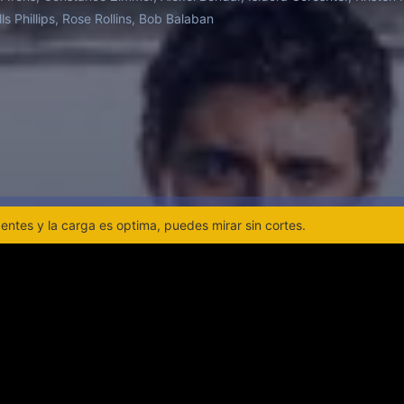
lack "Three Days of the Condor" (1975).
ls Phillips, Rose Rollins, Bob Balaban
ntes y la carga es optima, puedes mirar sin cortes.