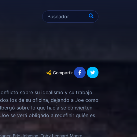
Compartir
onflicto sobre su idealismo y su trabajo
dos los de su oficina, dejando a Joe como
albergó sobre lo que hacía se convierten
Joe se verá obligado a redefinir quién es
ación de largo alcance, y evitar que
nas... Serie basada en la película de
 Hager, Eric Johnson, Toby Leonard Moore,