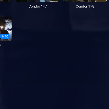
Cóndor 1x7
Cóndor 1x8
1
x
10
0