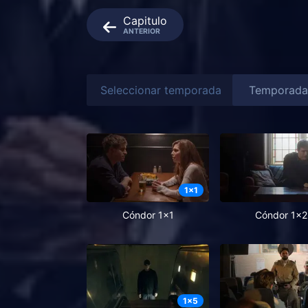
Capitulo
ANTERIOR
Seleccionar temporada
1
x
1
Cóndor 1x1
Cóndor 1x2
1
x
5