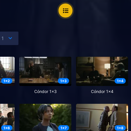
1
x
2
1
x
3
1
x
4
Cóndor 1x3
Cóndor 1x4
1
x
6
1
x
7
1
x
8