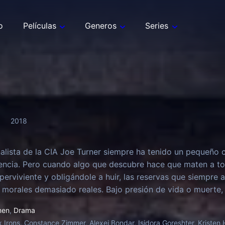
o
Películas
Generos
Series
2018
nalista de la CIA Joe Turner siempre ha tenido un pequeño c
encia. Pero cuando algo que descubre hace que maten a to
uperviviente y obligándole a huir, las reservas que siempre 
 morales demasiado reales. Bajo presión de vida o muerte, 
e es capaz para descubrir quién está detrás de esta conspir
men
,
Drama
u objetivo mortal que amenaza la vida de millones de perso
 Irons, Constance Zimmer, Alexei Bondar, Isidora Goreshter, Kristen