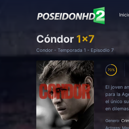
Inici
Cóndor
1
x
7
Condor
- Temporada
1
- Episodio
7
70
El joven a
para la Ag
el único s
en dilemas
y de lo qu
Genero:
Cri
complete s
Actores:
Max