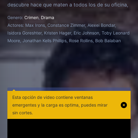
descubre hace que maten a todos los de su oficina,
dejando a Joe como el único superviviente y
Genero:
Crimen
,
Drama
obligándole a huir, las reservas que siempre albergó
Actores:
Max Irons, Constance Zimmer, Alexei Bondar,
sobre lo que hacía se convierten en dilemas morales
Isidora Goreshter, Kristen Hager, Eric Johnson, Toby Leonard
demasiado reales. Bajo presión de vida o muerte,
Moore, Jonathan Kells Phillips, Rose Rollins, Bob Balaban
Joe se verá obligado a redefinir quién es y de lo que
es capaz para descubrir quién está detrás de esta
conspiración de largo alcance, y evitar que
complete su objetivo mortal que amenaza la vida de
millones de personas... Serie basada en la película
de Sydney Pollack "Three Days of the Condor"
(1975).
Esta opción de video contiene ventanas
emergentes y la carga es optima, puedes mirar
sin cortes.