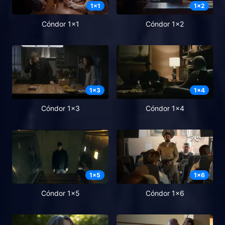
1
x
1
1
x
2
Cóndor 1x1
Cóndor 1x2
1
x
3
1
x
4
Cóndor 1x3
Cóndor 1x4
1
x
5
1
x
6
Cóndor 1x5
Cóndor 1x6