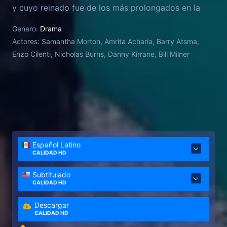
y cuyo reinado fue de los más prolongados en la
historia de Francia. La historia de Catalina se
Genero:
Drama
desarrolla a través de relatos retrospectivos, a la
Actores:
Samantha Morton, Amrita Acharia, Barry Atsma,
vez que defiende sus acciones e imparte las
Enzo Cilenti, Nicholas Burns, Danny Kirrane, Bill Milner
lecciones de vida a su nueva sirvienta, Rahima.
Español Latino
CALIDAD HD
Subtitulado
CALIDAD HD
Descargar
CALIDAD HD