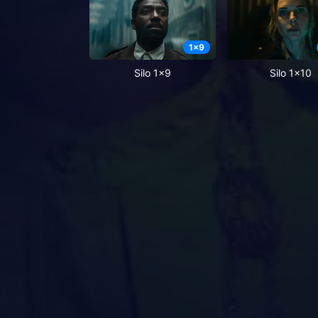
1
x
9
Silo 1x9
Silo 1x10