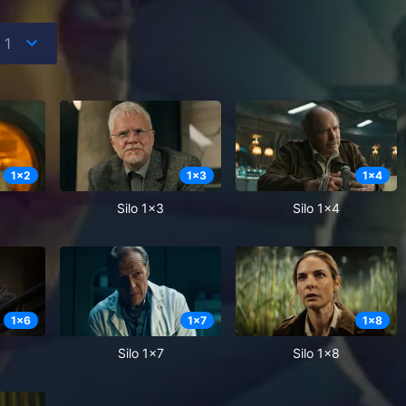
1
x
2
1
x
3
1
x
4
Silo 1x3
Silo 1x4
1
x
6
1
x
7
1
x
8
Silo 1x7
Silo 1x8