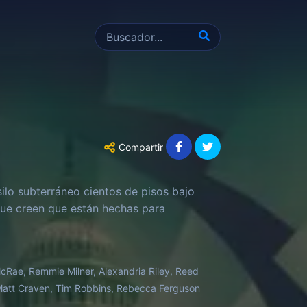
Compartir
ilo subterráneo cientos de pisos bajo
 que creen que están hechas para
ae, Remmie Milner, Alexandria Riley, Reed
e, Matt Craven, Tim Robbins, Rebecca Ferguson