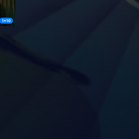
1
x
10