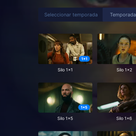
Seleccionar temporada
1
x
1
Silo 1x1
Silo 1x2
1
x
5
Silo 1x5
Silo 1x6