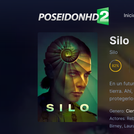
Inici
Silo
Silo
82
En un futu
tierra. Ah
protegerlo
Genero:
Cien
Actores:
Reb
Birney, Laur