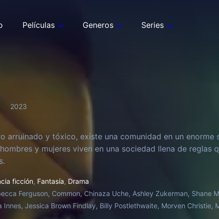
o
Películas
Generos
Series
2023
ro arruinado y tóxico, existe una comunidad en un enorme s
í, hombres y mujeres viven en una sociedad llena de reglas
s.
cia ficción
,
Fantasía
,
Drama
ecca Ferguson, Common, Chinaza Uche, Ashley Zukerman, Shane McR
a Innes, Jessica Brown Findlay, Billy Postlethwaite, Morven Christi