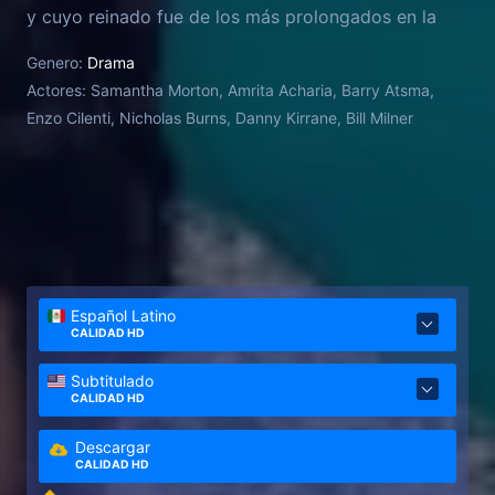
y cuyo reinado fue de los más prolongados en la
historia de Francia. La historia de Catalina se
Genero:
Drama
desarrolla a través de relatos retrospectivos, a la
Actores:
Samantha Morton, Amrita Acharia, Barry Atsma,
vez que defiende sus acciones e imparte las
Enzo Cilenti, Nicholas Burns, Danny Kirrane, Bill Milner
lecciones de vida a su nueva sirvienta, Rahima.
Español Latino
CALIDAD HD
Subtitulado
CALIDAD HD
Descargar
CALIDAD HD