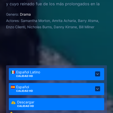
y cuyo reinado fue de los más prolongados en la
historia de Francia. La historia de Catalina se
Genero:
Drama
desarrolla a través de relatos retrospectivos, a la
Actores:
Samantha Morton, Amrita Acharia, Barry Atsma,
vez que defiende sus acciones e imparte las
Enzo Cilenti, Nicholas Burns, Danny Kirrane, Bill Milner
lecciones de vida a su nueva sirvienta, Rahima.
Español Latino
CALIDAD HD
Español
CALIDAD HD
Descargar
CALIDAD HD