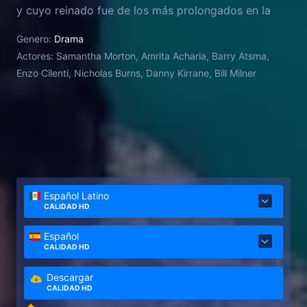
y cuyo reinado fue de los más prolongados en la
historia de Francia. La historia de Catalina se
Genero:
Drama
desarrolla a través de relatos retrospectivos, a la
Actores:
Samantha Morton, Amrita Acharia, Barry Atsma,
vez que defiende sus acciones e imparte las
Enzo Cilenti, Nicholas Burns, Danny Kirrane, Bill Milner
lecciones de vida a su nueva sirvienta, Rahima.
Español Latino
CALIDAD HD
Español
CALIDAD HD
Descargar
CALIDAD HD