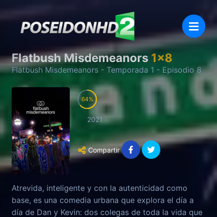
Flatbush Misdemeanors
1
x
8
Flatbush Misdemeanors
- Temporada
1
- Episodio
8
64
2021
Compartir
Atrevida, inteligente y con la autenticidad como
base, es una comedia urbana que explora el día a
día de Dan y Kevin: dos colegas de toda la vida que