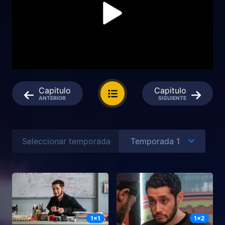
Capitulo
Capitulo
ANTERIOR
SIGUIENTE
Seleccionar temporada
1
x
1
1
x
2