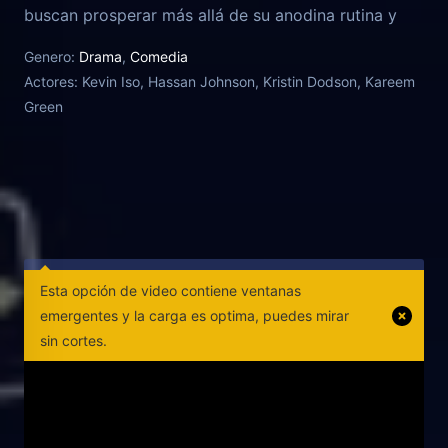
buscan prosperar más allá de su anodina rutina y
conectar con la gente de su entorno en el barrio de
Genero:
Drama
,
Comedia
Flatbush, en Brooklyn. El día a día de este par de
Actores:
Kevin Iso, Hassan Johnson, Kristin Dodson, Kareem
'millenials' en un ambiente de barrio marginal y con
Green
estética indie da lugar a todo tipo de gags,
reflexiones y crítica social como los relacionados
con los 'hipsters', los problemas de salud mental y la
creciente ola de gentrificación.
Esta opción de video contiene ventanas
emergentes y la carga es optima, puedes mirar
sin cortes.