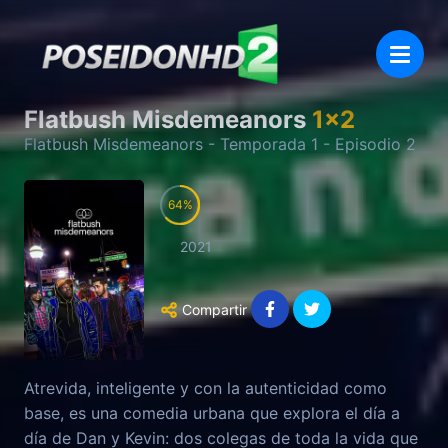
Flatbush Misdemeanors
1
x
2
Flatbush Misdemeanors
- Temporada
1
- Episodio
2
64
2021
Compartir
Atrevida, inteligente y con la autenticidad como
base, es una comedia urbana que explora el día a
día de Dan y Kevin: dos colegas de toda la vida que