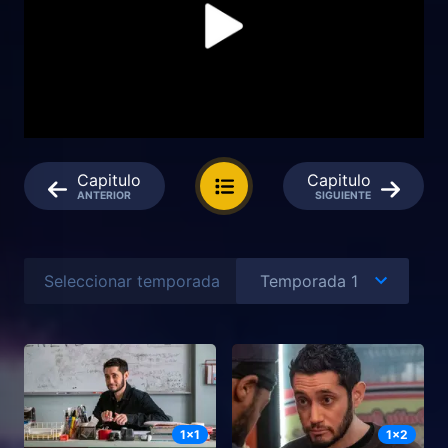
Capitulo
Capitulo
ANTERIOR
SIGUIENTE
Seleccionar temporada
1
x
1
1
x
2