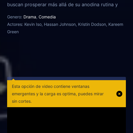
buscan prosperar más allá de su anodina rutina y
conectar con la gente de su entorno en el barrio de
Genero:
Drama
,
Comedia
Flatbush, en Brooklyn. El día a día de este par de
Actores:
Kevin Iso, Hassan Johnson, Kristin Dodson, Kareem
'millenials' en un ambiente de barrio marginal y con
Green
estética indie da lugar a todo tipo de gags,
reflexiones y crítica social como los relacionados
con los 'hipsters', los problemas de salud mental y la
creciente ola de gentrificación.
Esta opción de video contiene ventanas
emergentes y la carga es optima, puedes mirar
sin cortes.