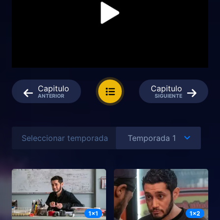
Capitulo
Capitulo
ANTERIOR
SIGUIENTE
Seleccionar temporada
1
x
1
1
x
2