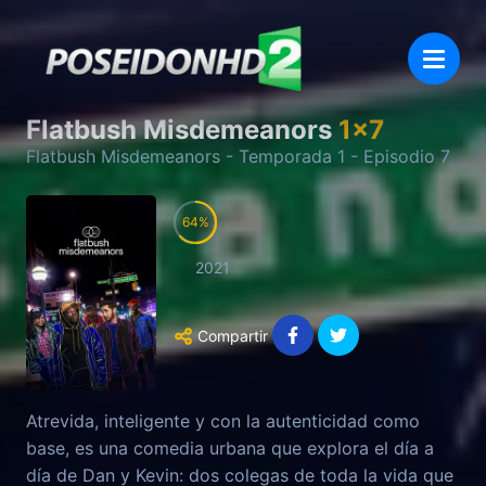
Flatbush Misdemeanors
1
x
7
Flatbush Misdemeanors
- Temporada
1
- Episodio
7
64
2021
Compartir
Atrevida, inteligente y con la autenticidad como
base, es una comedia urbana que explora el día a
día de Dan y Kevin: dos colegas de toda la vida que