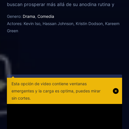
buscan prosperar más allá de su anodina rutina y
conectar con la gente de su entorno en el barrio de
Genero:
Drama
,
Comedia
Flatbush, en Brooklyn. El día a día de este par de
Actores:
Kevin Iso, Hassan Johnson, Kristin Dodson, Kareem
'millenials' en un ambiente de barrio marginal y con
Green
estética indie da lugar a todo tipo de gags,
reflexiones y crítica social como los relacionados
con los 'hipsters', los problemas de salud mental y la
creciente ola de gentrificación.
Esta opción de video contiene ventanas
emergentes y la carga es optima, puedes mirar
sin cortes.