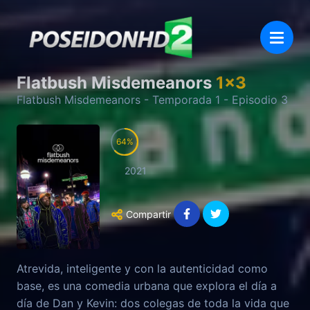
Flatbush Misdemeanors
1
x
3
Flatbush Misdemeanors
- Temporada
1
- Episodio
3
64
2021
Compartir
Atrevida, inteligente y con la autenticidad como
base, es una comedia urbana que explora el día a
día de Dan y Kevin: dos colegas de toda la vida que