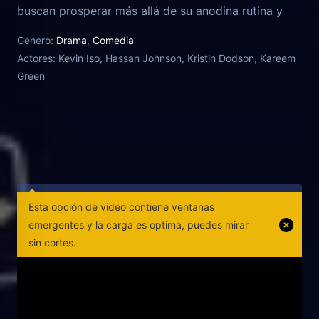
buscan prosperar más allá de su anodina rutina y
conectar con la gente de su entorno en el barrio de
Genero:
Drama
,
Comedia
Flatbush, en Brooklyn. El día a día de este par de
Actores:
Kevin Iso, Hassan Johnson, Kristin Dodson, Kareem
'millenials' en un ambiente de barrio marginal y con
Green
estética indie da lugar a todo tipo de gags,
reflexiones y crítica social como los relacionados
con los 'hipsters', los problemas de salud mental y la
creciente ola de gentrificación.
Esta opción de video contiene ventanas
emergentes y la carga es optima, puedes mirar
sin cortes.