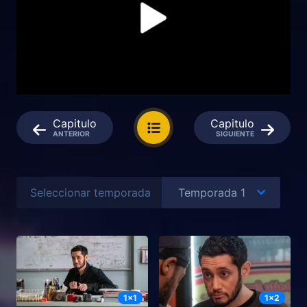
Capitulo
Capitulo
ANTERIOR
SIGUIENTE
Seleccionar temporada
1
x
1
1
x
2