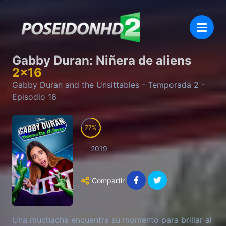
Gabby Duran: Niñera de aliens
2
x
16
Gabby Duran and the Unsittables
- Temporada
2
-
Episodio
16
77
2019
Compartir
Una muchacha encuentra su momento para brillar al