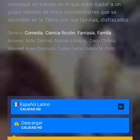
conseguir un trabajo en el que debe cuidar a un
grupo rebelde de niños extraterrestres que se
esconden en la Tierra con sus familias, disfrazados
de niños comunes.
Genero:
Comedia
,
Ciencia ficción
,
Fantasía
,
Familia
Actores:
Kylie Cantrall, Nathan Lovejoy, Coco Christo,
Maxwell Acee Donovan, Callan Farris, Valery M. Ortiz
Español Latino
CALIDAD HD
Descargar
CALIDAD HD