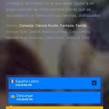
conseguir un trabajo en el que debe cuidar a un
grupo rebelde de niños extraterrestres que se
esconden en la Tierra con sus familias, disfrazados
de niños comunes.
Genero:
Comedia
,
Ciencia ficción
,
Fantasía
,
Familia
Actores:
Kylie Cantrall, Nathan Lovejoy, Coco Christo,
Maxwell Acee Donovan, Callan Farris, Valery M. Ortiz
Español Latino
CALIDAD HD
Descargar
CALIDAD HD