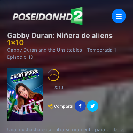
Gabby Duran: Niñera de aliens
1
x
10
Gabby Duran and the Unsittables
- Temporada
1
-
Episodio
10
77
2019
Compartir
Una muchacha encuentra su momento para brillar al