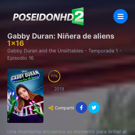
Gabby Duran: Niñera de aliens
1
x
16
Gabby Duran and the Unsittables
- Temporada
1
-
Episodio
16
77
2019
Compartir
Una muchacha encuentra su momento para brillar al