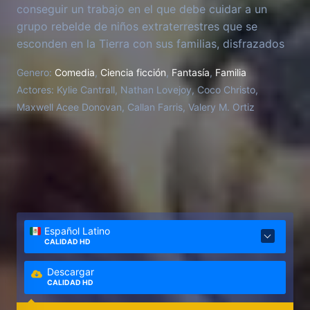
conseguir un trabajo en el que debe cuidar a un
grupo rebelde de niños extraterrestres que se
esconden en la Tierra con sus familias, disfrazados
de niños comunes.
Genero:
Comedia
,
Ciencia ficción
,
Fantasía
,
Familia
Actores:
Kylie Cantrall, Nathan Lovejoy, Coco Christo,
Maxwell Acee Donovan, Callan Farris, Valery M. Ortiz
Español Latino
CALIDAD HD
Descargar
CALIDAD HD