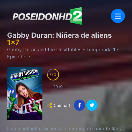
Gabby Duran: Niñera de aliens
1
x
7
Gabby Duran and the Unsittables
- Temporada
1
-
Episodio
7
77
2019
Compartir
Una muchacha encuentra su momento para brillar al