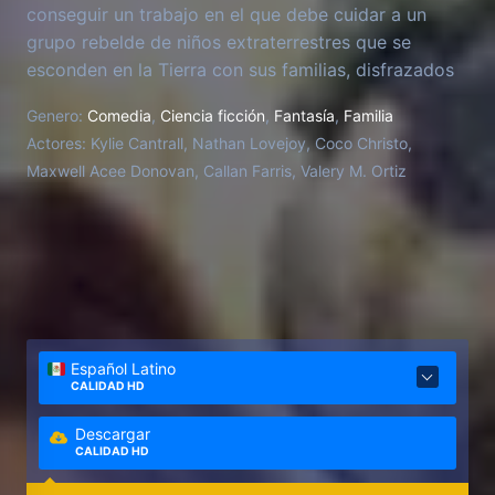
conseguir un trabajo en el que debe cuidar a un
grupo rebelde de niños extraterrestres que se
esconden en la Tierra con sus familias, disfrazados
de niños comunes.
Genero:
Comedia
,
Ciencia ficción
,
Fantasía
,
Familia
Actores:
Kylie Cantrall, Nathan Lovejoy, Coco Christo,
Maxwell Acee Donovan, Callan Farris, Valery M. Ortiz
Español Latino
CALIDAD HD
Descargar
CALIDAD HD