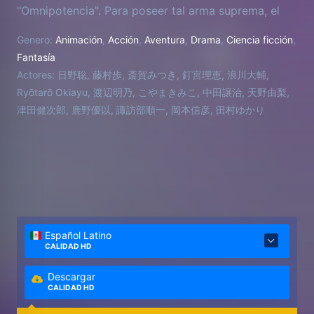
"Omnipotencia". Para poseer tal arma suprema, el
clan Iga jura llevar a Miharu a su pueblo. Por otro
Genero:
Animación
,
Acción
,
Aventura
,
Drama
,
Ciencia ficción
,
lado, el profesor de ingles de Miharu, Kumohira
Fantasía
sensei, y el compañero de clase, Kouichi, pertenecen
Actores:
日野聡, 藤村歩, 斎賀みつき, 釘宮理恵, 浪川大輔,
a los Banten ninjas cuya mision es proteger a
Ryōtarō Okiayu, 渡辺明乃, こやまきみこ, 中田譲治, 天野由梨,
Miharu. Una guerra sobre la propiedad de la
津田健次郎, 鹿野優以, 諏訪部順一, 岡本信彦, 田村ゆかり
"Omnipotencia" ha comenzado. Para sobrevivir,
Miharu debe entrar en el mundo oculto de Nabari, y
convertirse en rey.
Español Latino
CALIDAD HD
Descargar
CALIDAD HD