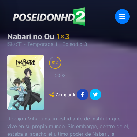
Nabari no Ou
1
x
3
隠の王
- Temporada
1
- Episodio
3
81
2008
Compartir
Rokujou Miharu es un estudiante de instituto que
vive en su propio mundo. Sin embargo, dentro de el,
estaba al acecho el ultimo poder de Nabari, la