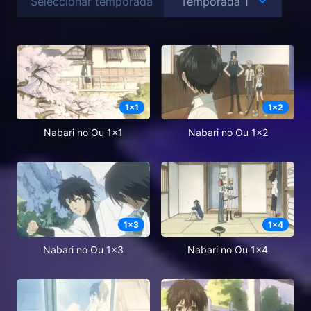
Seleccionar temporada
1
x
1
1
x
2
Nabari no Ou 1x1
Nabari no Ou 1x2
1
x
3
1
x
4
Nabari no Ou 1x3
Nabari no Ou 1x4