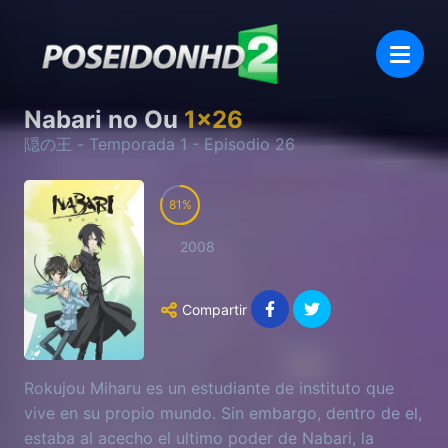
Nabari no Ou
1
x
26
隠の王
- Temporada
1
- Episodio
26
81
2008
Compartir
Rokujou Miharu es un estudiante de instituto que
vive en su propio mundo. Sin embargo, dentro de el,
estaba al acecho el ultimo poder de Nabari, la