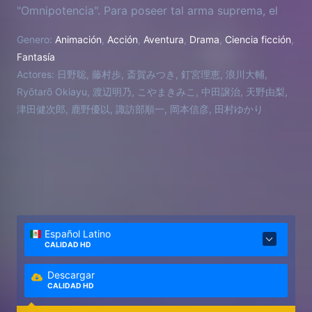
"Omnipotencia". Para poseer tal arma suprema, el
clan Iga jura llevar a Miharu a su pueblo. Por otro
Genero:
Animación
,
Acción
,
Aventura
,
Drama
,
Ciencia ficción
,
lado, el profesor de ingles de Miharu, Kumohira
Fantasía
sensei, y el compañero de clase, Kouichi, pertenecen
Actores:
日野聡, 藤村歩, 斎賀みつき, 釘宮理恵, 浪川大輔,
a los Banten ninjas cuya mision es proteger a
Ryōtarō Okiayu, 渡辺明乃, こやまきみこ, 中田譲治, 天野由梨,
Miharu. Una guerra sobre la propiedad de la
津田健次郎, 鹿野優以, 諏訪部順一, 岡本信彦, 田村ゆかり
"Omnipotencia" ha comenzado. Para sobrevivir,
Miharu debe entrar en el mundo oculto de Nabari, y
convertirse en rey.
Español Latino
CALIDAD HD
Descargar
CALIDAD HD