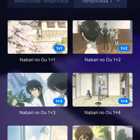
Seleccionar temporada
1
x
1
1
x
2
Nabari no Ou 1x1
Nabari no Ou 1x2
1
x
3
1
x
4
Nabari no Ou 1x3
Nabari no Ou 1x4