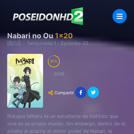
Nabari no Ou
1
x
20
隠の王
- Temporada
1
- Episodio
20
81
2008
Compartir
Rokujou Miharu es un estudiante de instituto que
vive en su propio mundo. Sin embargo, dentro de el,
estaba al acecho el ultimo poder de Nabari, la