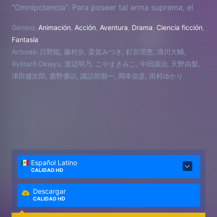
"Omnipotencia". Para poseer tal arma suprema, el
clan Iga jura llevar a Miharu a su pueblo. Por otro
Genero:
Animación
,
Acción
,
Aventura
,
Drama
,
Ciencia ficción
,
lado, el profesor de ingles de Miharu, Kumohira
Fantasía
sensei, y el compañero de clase, Kouichi, pertenecen
Actores:
日野聡, 藤村歩, 斎賀みつき, 釘宮理恵, 浪川大輔,
a los Banten ninjas cuya mision es proteger a
Ryōtarō Okiayu, 渡辺明乃, こやまきみこ, 中田譲治, 天野由梨,
Miharu. Una guerra sobre la propiedad de la
津田健次郎, 鹿野優以, 諏訪部順一, 岡本信彦, 田村ゆかり
"Omnipotencia" ha comenzado. Para sobrevivir,
Miharu debe entrar en el mundo oculto de Nabari, y
convertirse en rey.
Español Latino
CALIDAD HD
Descargar
CALIDAD HD