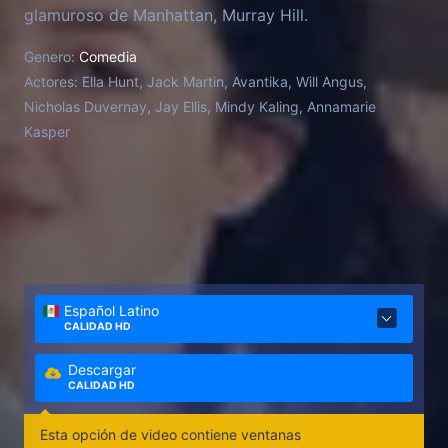
glamuroso de Manhattan, Murray Hill.
Genero:
Comedia
Actores:
Ella Hunt, Jack Martin, Avantika, Will Angus,
Nicholas Duvernay, Jay Ellis, Mindy Kaling, Annamarie
Kasper
Español Latino
CALIDAD HD
Descargar
CALIDAD HD
Esta opción de video contiene ventanas