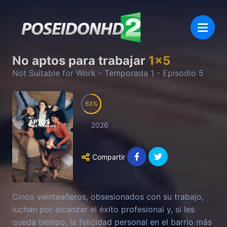
No aptos para trabajar
1
x
5
Not Suitable for Work
- Temporada
1
- Episodio
5
63
2026
Compartir
Cinco veinteañeros, obsesionados con su trabajo,
luchan por alcanzar el éxito profesional y, si les
queda tiempo, la felicidad personal en el barrio más