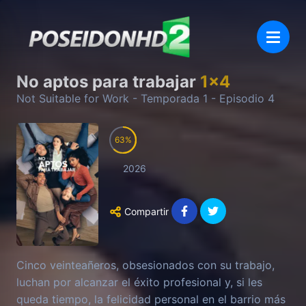
No aptos para trabajar
1
x
4
Not Suitable for Work
- Temporada
1
- Episodio
4
63
2026
Compartir
Cinco veinteañeros, obsesionados con su trabajo,
luchan por alcanzar el éxito profesional y, si les
queda tiempo, la felicidad personal en el barrio más