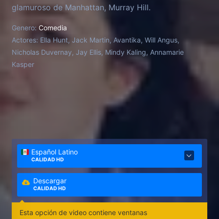
glamuroso de Manhattan, Murray Hill.
Genero:
Comedia
Actores:
Ella Hunt, Jack Martin, Avantika, Will Angus,
Nicholas Duvernay, Jay Ellis, Mindy Kaling, Annamarie
Kasper
Español Latino
CALIDAD HD
Descargar
CALIDAD HD
Esta opción de video contiene ventanas