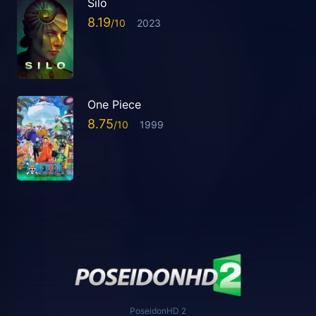
Silo
8.19
2023
One Piece
8.75
1999
PoseidonHD 2