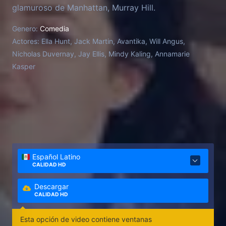
glamuroso de Manhattan, Murray Hill.
Genero:
Comedia
Actores:
Ella Hunt, Jack Martin, Avantika, Will Angus,
Nicholas Duvernay, Jay Ellis, Mindy Kaling, Annamarie
Kasper
Español Latino
CALIDAD HD
Descargar
CALIDAD HD
Esta opción de video contiene ventanas