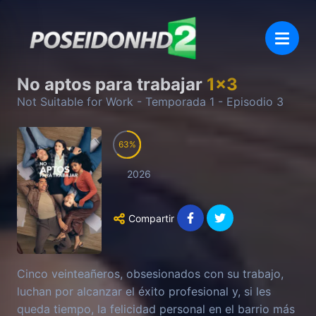
No aptos para trabajar
1
x
3
Not Suitable for Work
- Temporada
1
- Episodio
3
63
2026
Compartir
Cinco veinteañeros, obsesionados con su trabajo,
luchan por alcanzar el éxito profesional y, si les
queda tiempo, la felicidad personal en el barrio más