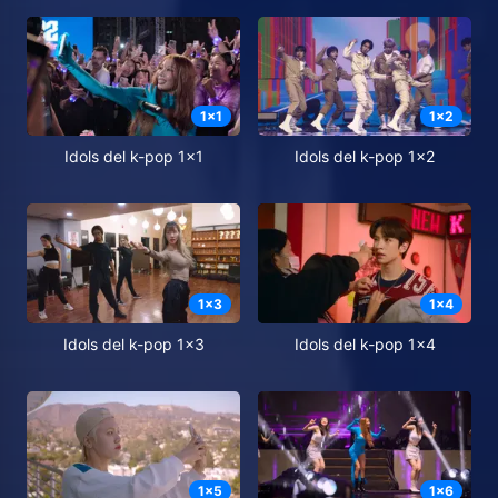
1
x
1
1
x
2
Idols del k-pop 1x1
Idols del k-pop 1x2
1
x
3
1
x
4
Idols del k-pop 1x3
Idols del k-pop 1x4
1
x
5
1
x
6