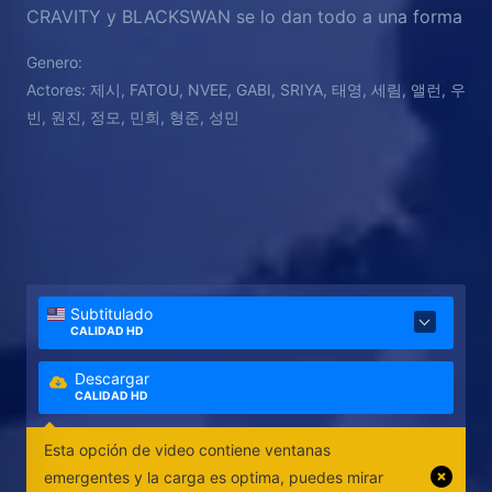
CRAVITY y BLACKSWAN se lo dan todo a una forma
de arte que les exige nada menos que ser
Genero:
perfectos.
Actores:
제시, FATOU, NVEE, GABI, SRIYA, 태영, 세림, 앨런, 우
빈, 원진, 정모, 민희, 형준, 성민
Subtitulado
CALIDAD HD
Descargar
CALIDAD HD
Esta opción de video contiene ventanas
emergentes y la carga es optima, puedes mirar