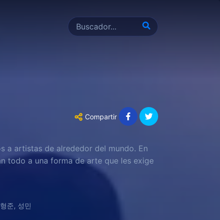
Compartir
s a artistas de alrededor del mundo. En
an todo a una forma de arte que les exige
, 형준, 성민