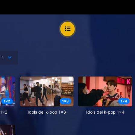
1
x
2
1
x
3
1
x
4
 1x2
Idols del k-pop 1x3
Idols del k-pop 1x4