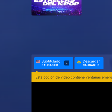
Subtitulado
Descargar
CALIDAD HD
CALIDAD HD
Esta opción de video contiene ventanas emerge