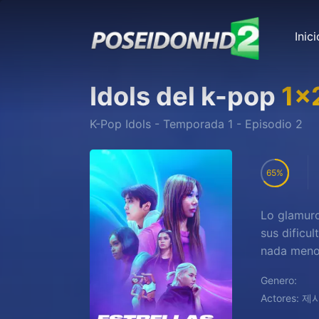
Inici
Idols del k-pop
1
x
K-Pop Idols
- Temporada
1
- Episodio
2
65
Lo glamuro
sus dificu
nada menos
Genero:
Actores:
제시