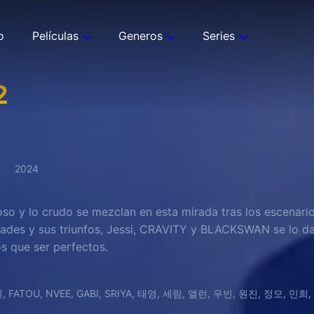
o
Películas
Generos
Series
2
2024
so y lo crudo se mezclan en esta mirada tras los escenario
ltades y sus triunfos, Jessi, CRAVITY y BLACKSWAN se lo d
 que ser perfectos.
, FATOU, NVEE, GABI, SRIYA, 태영, 세림, 앨런, 우빈, 원진, 정모, 민희