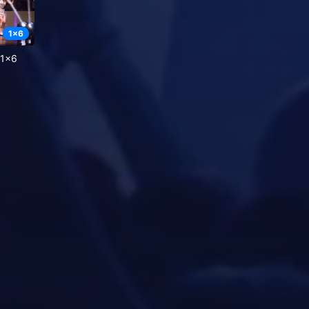
1
x
6
 1x6