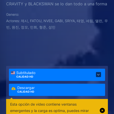
CRAVITY y BLACKSWAN se lo dan todo a una forma
de arte que les exige nada menos que ser
Genero:
perfectos.
Actores:
제시, FATOU, NVEE, GABI, SRIYA, 태영, 세림, 앨런, 우
빈, 원진, 정모, 민희, 형준, 성민
Subtitulado
CALIDAD HD
Descargar
CALIDAD HD
Esta opción de video contiene ventanas
emergentes y la carga es optima, puedes mirar