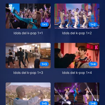
1
x
1
1
x
2
Idols del k-pop 1x1
Idols del k-pop 1x2
1
x
3
1
x
4
Idols del k-pop 1x3
Idols del k-pop 1x4
1
x
5
1
x
6