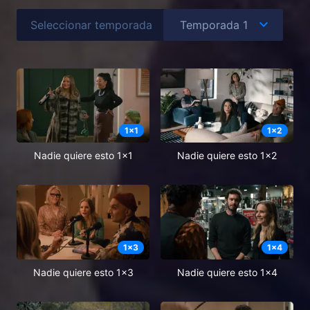
Seleccionar temporada
1
x
1
1
x
2
Nadie quiere esto 1x1
Nadie quiere esto 1x2
1
x
3
1
x
4
Nadie quiere esto 1x3
Nadie quiere esto 1x4