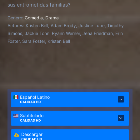
sus entrometidas familias?
Genero:
Comedia
,
Drama
Actores:
Kristen Bell, Adam Brody, Justine Lupe, Timothy
Simons, Jackie Tohn, Ryann Werner, Jena Friedman, Erin
Foster, Sara Foster, Kristen Bell
Español Latino
CALIDAD HD
Subtitulado
CALIDAD HD
Descargar
CALIDAD HD