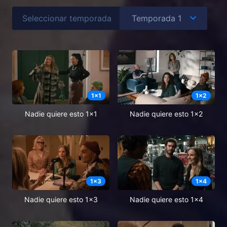
Seleccionar temporada
1
x
1
1
x
2
Nadie quiere esto 1x1
Nadie quiere esto 1x2
1
x
3
1
x
4
Nadie quiere esto 1x3
Nadie quiere esto 1x4