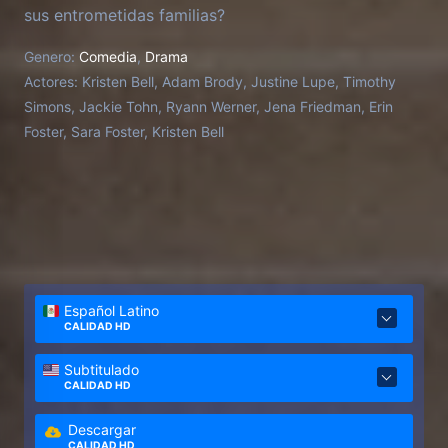
sus entrometidas familias?
Genero:
Comedia
,
Drama
Actores:
Kristen Bell, Adam Brody, Justine Lupe, Timothy
Simons, Jackie Tohn, Ryann Werner, Jena Friedman, Erin
Foster, Sara Foster, Kristen Bell
Español Latino
CALIDAD HD
Subtitulado
CALIDAD HD
Descargar
CALIDAD HD