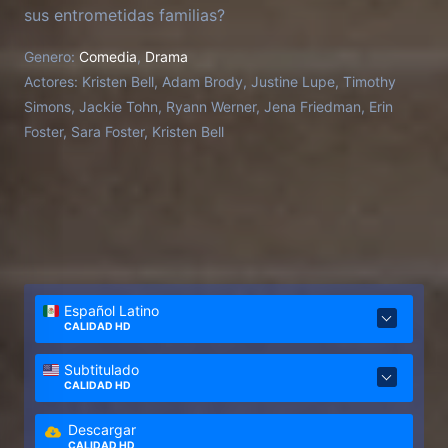
sus entrometidas familias?
Genero:
Comedia
,
Drama
Actores:
Kristen Bell, Adam Brody, Justine Lupe, Timothy
Simons, Jackie Tohn, Ryann Werner, Jena Friedman, Erin
Foster, Sara Foster, Kristen Bell
Español Latino
CALIDAD HD
Subtitulado
CALIDAD HD
Descargar
CALIDAD HD