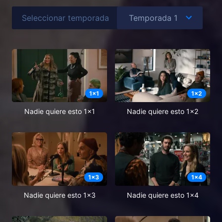
Seleccionar temporada
1
x
1
1
x
2
Nadie quiere esto 1x1
Nadie quiere esto 1x2
1
x
3
1
x
4
Nadie quiere esto 1x3
Nadie quiere esto 1x4