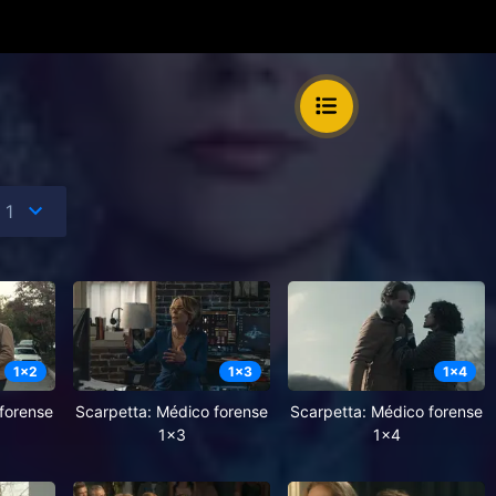
1
x
2
1
x
3
1
x
4
forense
Scarpetta: Médico forense
Scarpetta: Médico forense
1x3
1x4