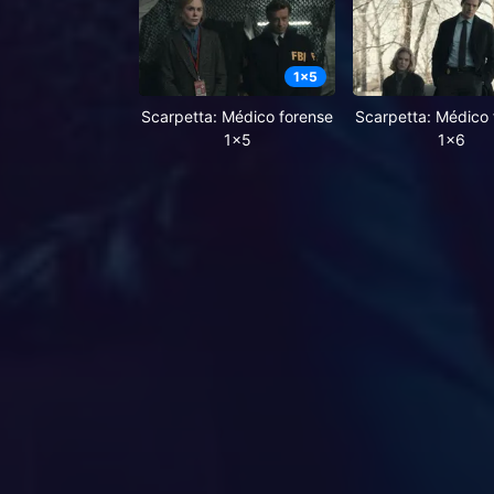
1
x
5
Scarpetta: Médico forense
Scarpetta: Médico 
1x5
1x6