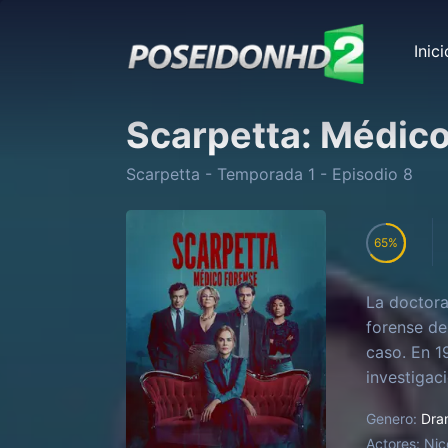
Inici
Scarpetta: Médico
Scarpetta
- Temporada
1
- Episodio
8
65
La doctora
forense de
caso. En 1
investigac
Genero:
Dra
Actores:
Nic