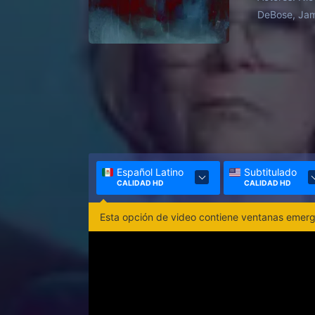
DeBose, Jam
Español Latino
Subtitulado
CALIDAD HD
CALIDAD HD
Esta opción de video contiene ventanas emerge