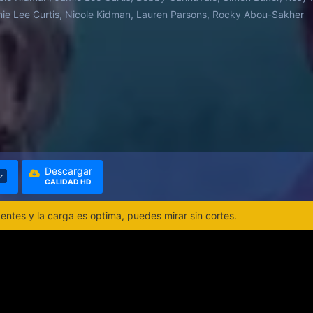
ie Lee Curtis, Nicole Kidman, Lauren Parsons, Rocky Abou-Sakher
Descargar
CALIDAD HD
ntes y la carga es optima, puedes mirar sin cortes.