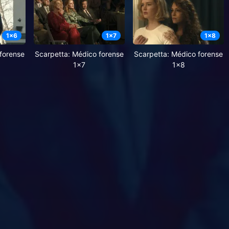
1
x
6
1
x
7
1
x
8
forense
Scarpetta: Médico forense
Scarpetta: Médico forense
1x7
1x8