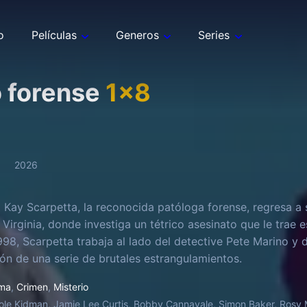
o
Películas
Generos
Series
 forense
1
x
8
2026
 Kay Scarpetta, la reconocida patóloga forense, regresa a
 Virginia, donde investiga un tétrico asesinato que le trae 
998, Scarpetta trabaja al lado del detective Pete Marino y 
ión de una serie de brutales estrangulamientos.
ma
,
Crimen
,
Misterio
ole Kidman, Jamie Lee Curtis, Bobby Cannavale, Simon Baker, Rosy 