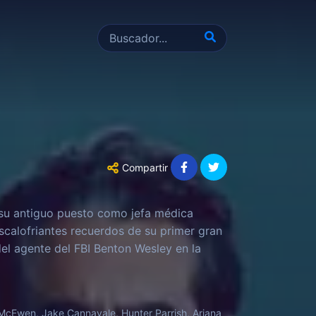
Compartir
 su antiguo puesto como jefa médica
escalofriantes recuerdos de su primer gran
del agente del FBI Benton Wesley en la
McEwen, Jake Cannavale, Hunter Parrish, Ariana