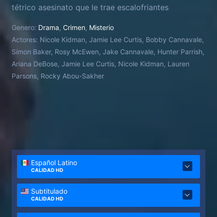
tétrico asesinato que le trae escalofriantes
recuerdos de su primer gran caso. En 1998,
Genero:
Drama
,
Crimen
,
Misterio
Scarpetta trabaja al lado del detective Pete Marino
Actores:
Nicole Kidman, Jamie Lee Curtis, Bobby Cannavale,
y del agente del FBI Benton Wesley en la
Simon Baker, Rosy McEwen, Jake Cannavale, Hunter Parrish,
investigación de una serie de brutales
Ariana DeBose, Jamie Lee Curtis, Nicole Kidman, Lauren
estrangulamientos.
Parsons, Rocky Abou-Sakher
Español Latino
CALIDAD HD
Subtitulado
CALIDAD HD