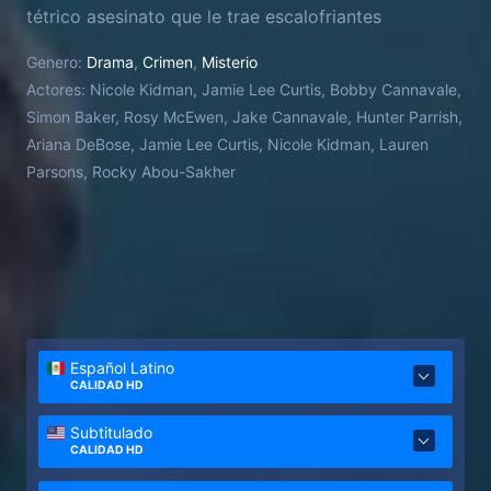
tétrico asesinato que le trae escalofriantes
recuerdos de su primer gran caso. En 1998,
Genero:
Drama
,
Crimen
,
Misterio
Scarpetta trabaja al lado del detective Pete Marino
Actores:
Nicole Kidman, Jamie Lee Curtis, Bobby Cannavale,
y del agente del FBI Benton Wesley en la
Simon Baker, Rosy McEwen, Jake Cannavale, Hunter Parrish,
investigación de una serie de brutales
Ariana DeBose, Jamie Lee Curtis, Nicole Kidman, Lauren
estrangulamientos.
Parsons, Rocky Abou-Sakher
Español Latino
CALIDAD HD
Subtitulado
CALIDAD HD