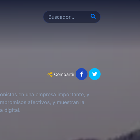
Compartir
ionistas en una empresa importante, y
mpromisos afectivos, y muestran la
 digital.