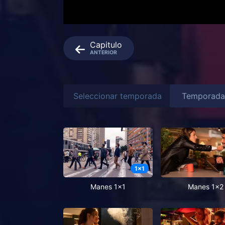
Capitulo
ANTERIOR
Seleccionar temporada
1
x
1
Manes 1x1
Manes 1x2