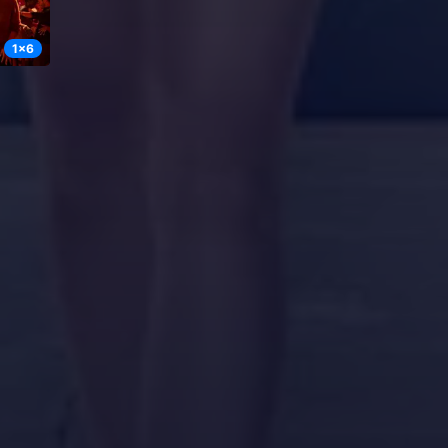
1
x
6