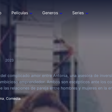
o
Películas
Generos
Series
2023
a del complicado amor entre Antonia, una asesora de invers
 ambicioso emprendedor. Ambos son escépticos ante los co
e las relaciones de pareja entre hombres y mujeres en la era
ma
,
Comedia