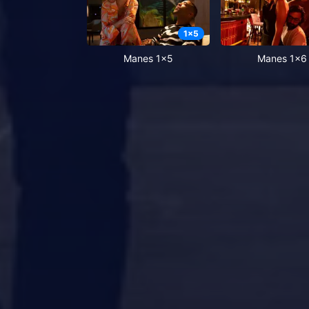
1
x
5
Manes 1x5
Manes 1x6