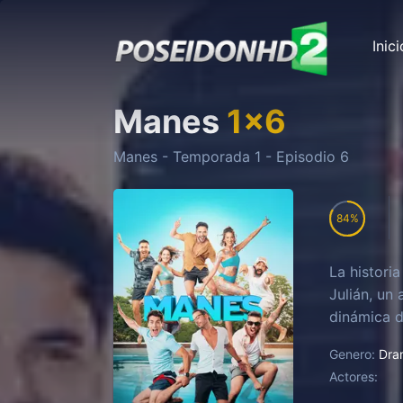
Inici
Manes
1
x
6
Manes
- Temporada
1
- Episodio
6
84
La histori
Julián, un
dinámica d
Genero:
Dra
Actores: