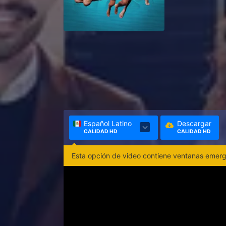
Español Latino
Descargar
CALIDAD HD
CALIDAD HD
Esta opción de video contiene ventanas emerge