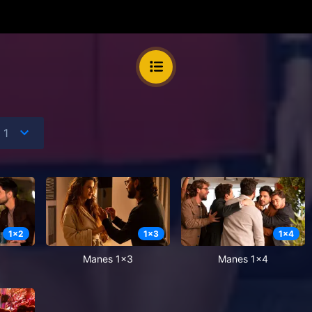
1
x
2
1
x
3
1
x
4
Manes 1x3
Manes 1x4