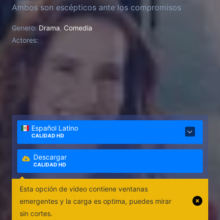
Ambos son escépticos ante los compromisos
afectivos, y muestran la dinámica de las relaciones
Genero:
Drama
,
Comedia
de pareja entre hombres y mujeres en la era digital.
Actores:
Español Latino
CALIDAD HD
Descargar
CALIDAD HD
Esta opción de video contiene ventanas
emergentes y la carga es optima, puedes mirar
sin cortes.