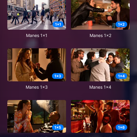
1
x
1
1
x
2
Manes 1x1
Manes 1x2
1
x
3
1
x
4
Manes 1x3
Manes 1x4
1
x
5
1
x
6