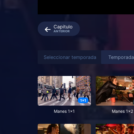
Capitulo
ANTERIOR
Seleccionar temporada
1
x
1
Manes 1x1
Manes 1x2