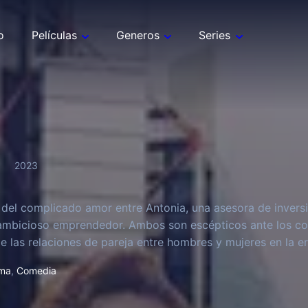
o
Películas
Generos
Series
2023
a del complicado amor entre Antonia, una asesora de invers
 ambicioso emprendedor. Ambos son escépticos ante los co
e las relaciones de pareja entre hombres y mujeres en la era
ma
,
Comedia