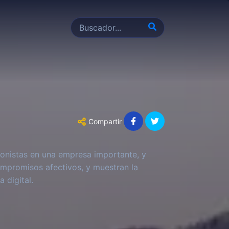
Compartir
ionistas en una empresa importante, y
mpromisos afectivos, y muestran la
 digital.