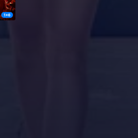
1
x
6