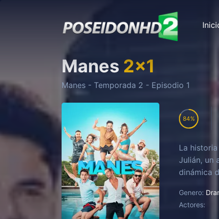
Inici
Manes
2
x
1
Manes
- Temporada
2
- Episodio
1
84
La histori
Julián, un
dinámica d
Genero:
Dra
Actores: