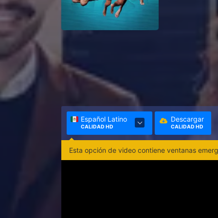
Español Latino
Descargar
CALIDAD HD
CALIDAD HD
Esta opción de video contiene ventanas emerge