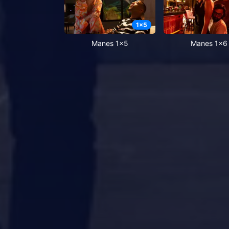
1
x
5
Manes 1x5
Manes 1x6