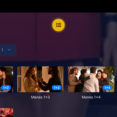
1
x
2
1
x
3
1
x
4
Manes 1x3
Manes 1x4