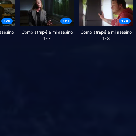
1
x
6
1
x
7
1
x
8
asesino
Como atrapé a mi asesino
Como atrapé a mi asesino
1x7
1x8