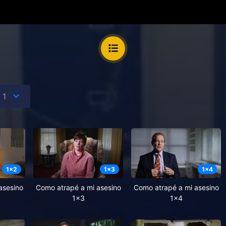
1
x
2
1
x
3
1
x
4
asesino
Como atrapé a mi asesino
Como atrapé a mi asesino
1x3
1x4