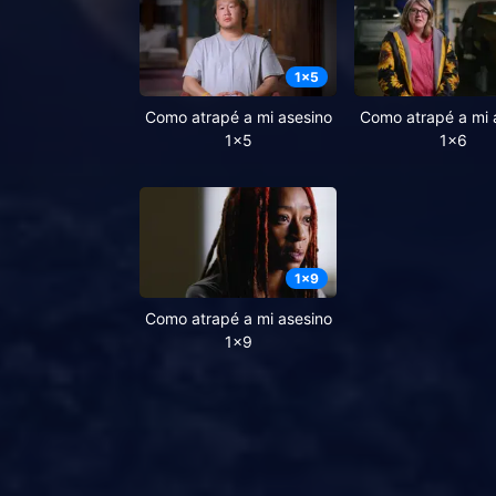
1
x
5
Como atrapé a mi asesino
Como atrapé a mi 
1x5
1x6
1
x
9
Como atrapé a mi asesino
1x9