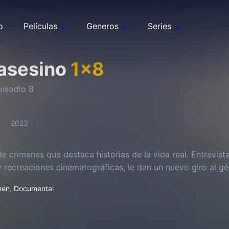
o
Películas
Generos
Series
asesino
1
x
8
pisodio
8
2023
de crímenes que destaca historias de la vida real. Entrevist
y recreaciones cinematográficas, le dan un nuevo giro al gé
men
,
Documental