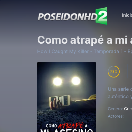
Inici
Como atrapé a mi 
How I Caught My Killer
- Temporada
1
- E
73
Una serie 
auténtico 
Genero:
Cri
Actores: