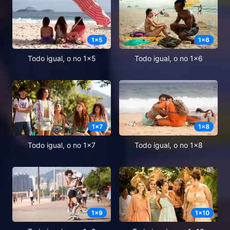
1
x
5
1
x
6
Todo igual, o no 1x5
Todo igual, o no 1x6
1
x
7
1
x
8
Todo igual, o no 1x7
Todo igual, o no 1x8
1
x
9
1
x
10