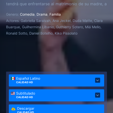
tendrá que enfrentarse al matrimonio de su madre, a
su padrastro como maestro y a su insufrible medio
Genero:
Comedia
,
Drama
,
Familia
hermano como compañero de escuela. También
Actores:
Gabriella Saraivah, Ana Jeckel, Duda Matte, Clara
conocerá a su primer amor y enfrentará los
Buarque, Guilhermina Libanio, Guthierry Sotero, Miá Mello,
problemas personales de sus amigas. Pero todo
Ronald Sotto, Daniel Botelho, Kiko Pissolato
esto lo harán juntas... o no.
Español Latino
CALIDAD HD
Subtitulado
CALIDAD HD
Descargar
CALIDAD HD