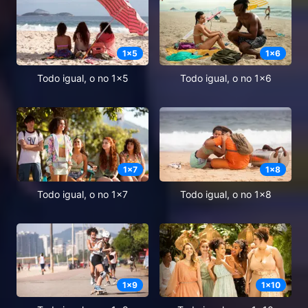
1
x
5
1
x
6
Todo igual, o no 1x5
Todo igual, o no 1x6
1
x
7
1
x
8
Todo igual, o no 1x7
Todo igual, o no 1x8
1
x
9
1
x
10