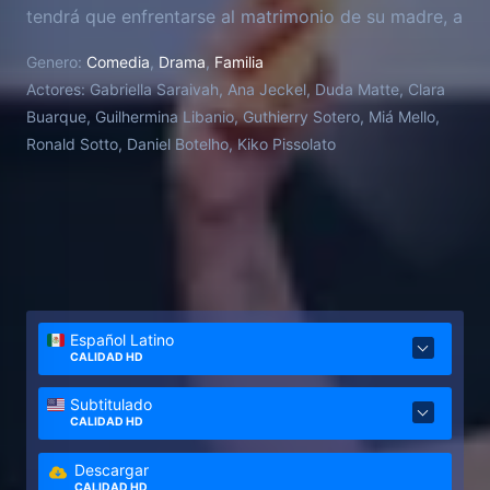
tendrá que enfrentarse al matrimonio de su madre, a
su padrastro como maestro y a su insufrible medio
Genero:
Comedia
,
Drama
,
Familia
hermano como compañero de escuela. También
Actores:
Gabriella Saraivah, Ana Jeckel, Duda Matte, Clara
conocerá a su primer amor y enfrentará los
Buarque, Guilhermina Libanio, Guthierry Sotero, Miá Mello,
problemas personales de sus amigas. Pero todo
Ronald Sotto, Daniel Botelho, Kiko Pissolato
esto lo harán juntas... o no.
Español Latino
CALIDAD HD
Subtitulado
CALIDAD HD
Descargar
CALIDAD HD