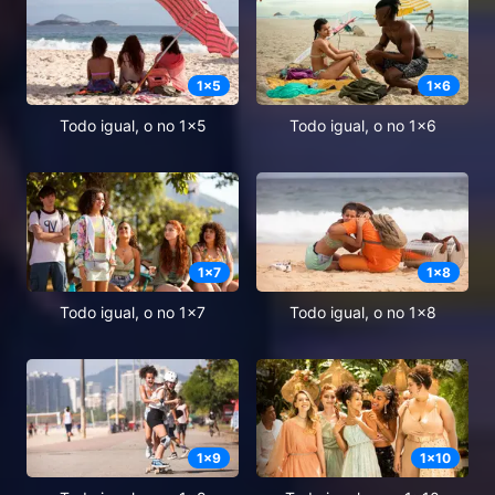
1
x
5
1
x
6
Todo igual, o no 1x5
Todo igual, o no 1x6
1
x
7
1
x
8
Todo igual, o no 1x7
Todo igual, o no 1x8
1
x
9
1
x
10