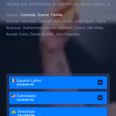
tendrá que enfrentarse al matrimonio de su madre, a
su padrastro como maestro y a su insufrible medio
Genero:
Comedia
,
Drama
,
Familia
hermano como compañero de escuela. También
Actores:
Gabriella Saraivah, Ana Jeckel, Duda Matte, Clara
conocerá a su primer amor y enfrentará los
Buarque, Guilhermina Libanio, Guthierry Sotero, Miá Mello,
problemas personales de sus amigas. Pero todo
Ronald Sotto, Daniel Botelho, Kiko Pissolato
esto lo harán juntas... o no.
Español Latino
CALIDAD HD
Subtitulado
CALIDAD HD
Descargar
CALIDAD HD