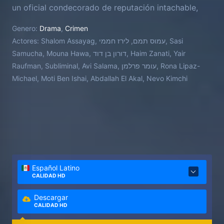
un oficial condecorado de reputación intachable,
pero a medida que Izzy se sumerge en el caso, los
Genero:
Drama
,
Crimen
dos veteranos policías se encontrarán en lados
Actores:
Shalom Assayag, עמוס תמם, לירז חממי, Sasi
opuestos de la ley, atrapados en un despiadado
Samucha, Mouna Hawa, דורון בן דוד, Haim Zanati, Yair
juego del gato y el ratón.
Raufman, Subliminal, Avi Salama, עומר פרלמן, Rona Lipaz-
Michael, Moti Ben Ishai, Abdallah El Akal, Nevo Kimchi
Español Latino
CALIDAD HD
Descargar
CALIDAD HD