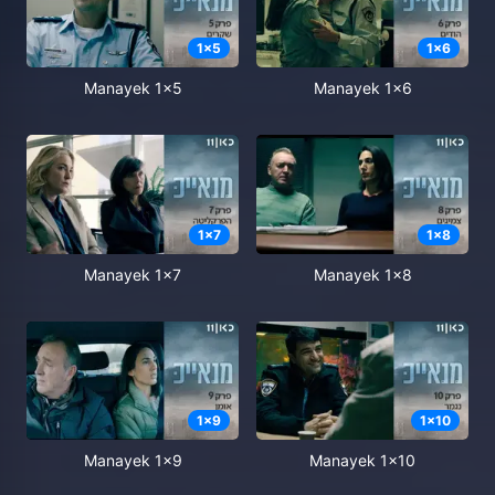
1
x
5
1
x
6
Manayek 1x5
Manayek 1x6
1
x
7
1
x
8
Manayek 1x7
Manayek 1x8
1
x
9
1
x
10
Manayek 1x9
Manayek 1x10