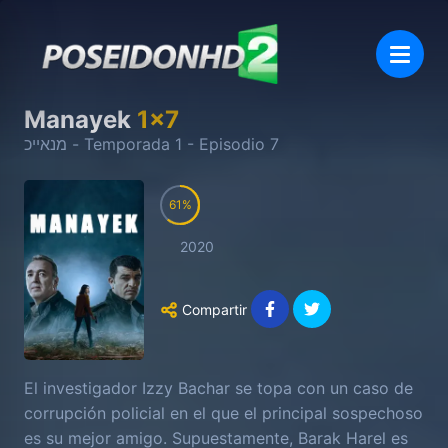
Manayek
1
x
7
מנאייכ
- Temporada
1
- Episodio
7
61
2020
Compartir
El investigador Izzy Bachar se topa con un caso de
corrupción policial en el que el principal sospechoso
es su mejor amigo. Supuestamente, Barak Harel es