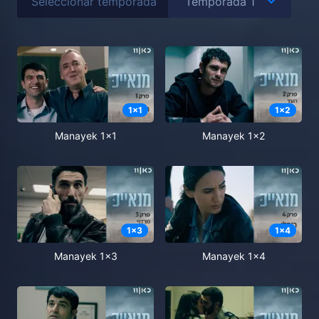
Seleccionar temporada
1
x
1
1
x
2
Manayek 1x1
Manayek 1x2
1
x
3
1
x
4
Manayek 1x3
Manayek 1x4