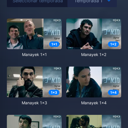
Seleccionar temporada
1
x
1
1
x
2
Manayek 1x1
Manayek 1x2
1
x
3
1
x
4
Manayek 1x3
Manayek 1x4