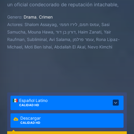
un oficial condecorado de reputación intachable,
pero a medida que Izzy se sumerge en el caso, los
Genero:
Drama
,
Crimen
dos veteranos policías se encontrarán en lados
Actores:
Shalom Assayag, עמוס תמם, לירז חממי, Sasi
opuestos de la ley, atrapados en un despiadado
Samucha, Mouna Hawa, דורון בן דוד, Haim Zanati, Yair
juego del gato y el ratón.
Raufman, Subliminal, Avi Salama, עומר פרלמן, Rona Lipaz-
Michael, Moti Ben Ishai, Abdallah El Akal, Nevo Kimchi
Español Latino
CALIDAD HD
Descargar
CALIDAD HD