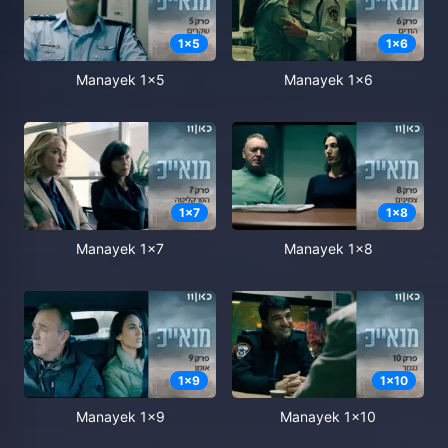
1
x
5
1
x
6
Manayek 1x5
Manayek 1x6
1
x
7
1
x
8
Manayek 1x7
Manayek 1x8
1
x
9
1
x
10
Manayek 1x9
Manayek 1x10