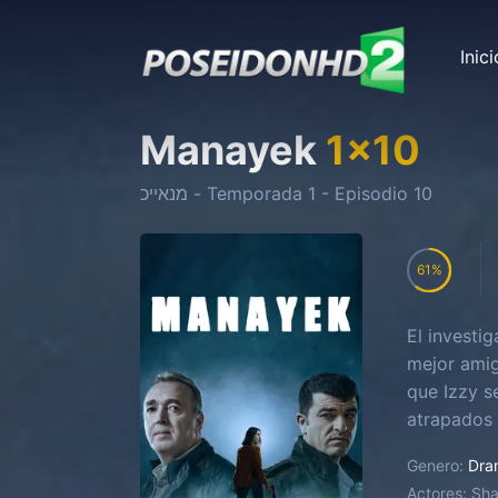
Inici
Manayek
1
x
10
מנאייכ
- Temporada
1
- Episodio
10
61
El investi
mejor amig
que Izzy s
atrapados 
Genero:
Dra
Actores:
Shalom Assayag, רז חממי