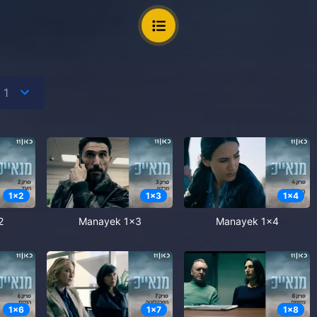
1
x
2
1
x
3
1
x
4
2
Manayek 1x3
Manayek 1x4
1
x
6
1
x
7
1
x
8