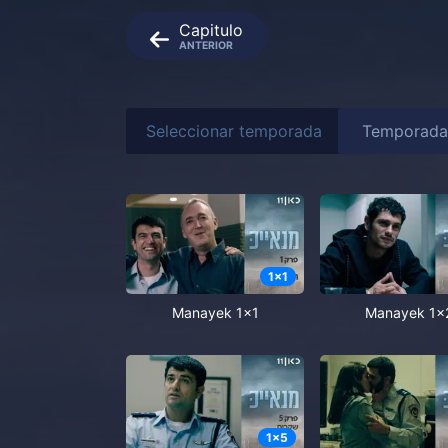
Capitulo
ANTERIOR
Seleccionar temporada
1
x
1
Manayek 1x1
Manayek 1x
1
x
5