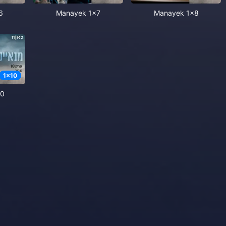
6
Manayek 1x7
Manayek 1x8
1
x
10
10