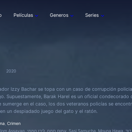
o
Películas
Generos
Series
2020
gador Izzy Bachar se topa con un caso de corrupción policia
o. Supuestamente, Barak Harel es un oficial condecorado 
e sumerge en el caso, los dos veteranos policías se encontr
en un despiadado juego del gato y el ratón.
ma
,
Crimen
עמוס תמם, לי, Sasi Samucha, Mouna Hawa, דורון בן דוד, Haim Zanati, Yair Raufman, Subliminal,