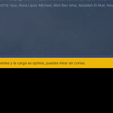
Avi Salama, עומר פרלמן, Rona Lipaz-Michael, Moti Ben Ishai, Abdallah El Akal,
ntes y la carga es optima, puedes mirar sin cortes.