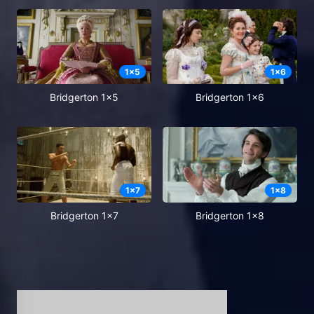
1
x
5
1
x
6
Bridgerton 1x5
Bridgerton 1x6
1
x
7
1
x
8
Bridgerton 1x7
Bridgerton 1x8