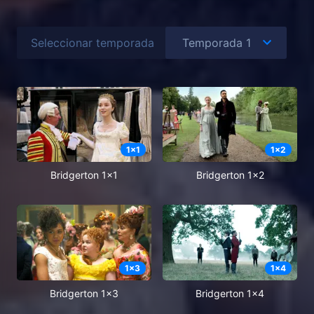
Seleccionar temporada
1
x
1
1
x
2
Bridgerton 1x1
Bridgerton 1x2
1
x
3
1
x
4
Bridgerton 1x3
Bridgerton 1x4