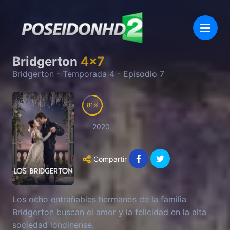
Bridgerton
4
x
7
Bridgerton
- Temporada
4
- Episodio
7
81
2020
Compartir
Los ocho entrañables hermanos de la familia
Bridgerton buscan el amor y la felicidad en la alta
sociedad londinense.