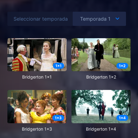
Seleccionar temporada
1
x
1
1
x
2
Bridgerton 1x1
Bridgerton 1x2
1
x
3
1
x
4
Bridgerton 1x3
Bridgerton 1x4