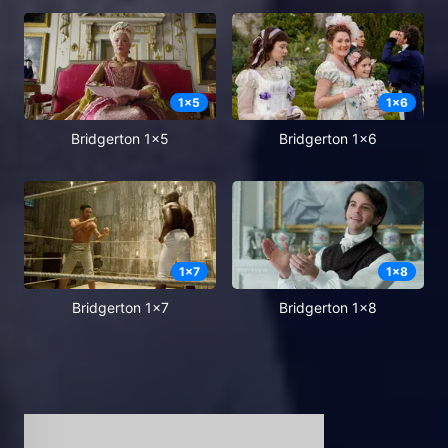
1
x
5
1
x
6
Bridgerton 1x5
Bridgerton 1x6
1
x
7
1
x
8
Bridgerton 1x7
Bridgerton 1x8