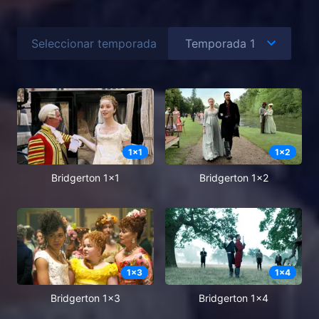
Seleccionar temporada
1
x
1
1
x
2
Bridgerton 1x1
Bridgerton 1x2
1
x
3
1
x
4
Bridgerton 1x3
Bridgerton 1x4