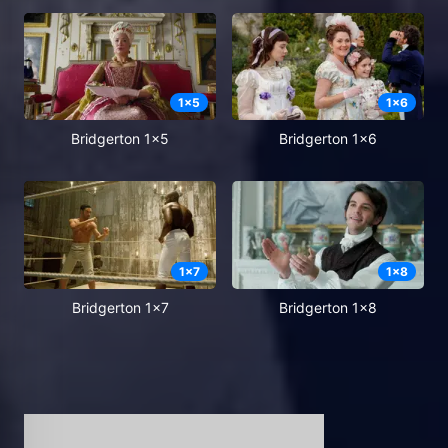
1
x
5
1
x
6
Bridgerton 1x5
Bridgerton 1x6
1
x
7
1
x
8
Bridgerton 1x7
Bridgerton 1x8