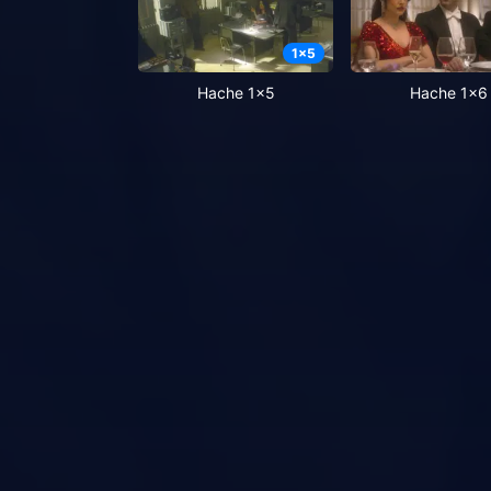
1
x
5
Hache 1x5
Hache 1x6