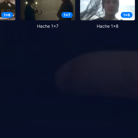
1
x
6
1
x
7
1
x
8
Hache 1x7
Hache 1x8