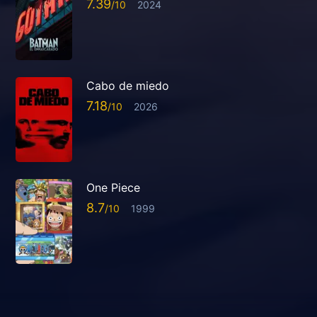
7.39
2024
Cabo de miedo
7.18
2026
One Piece
8.7
1999