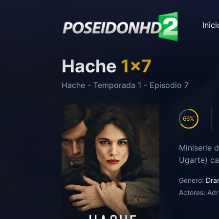
Inici
Hache
1
x
7
Hache
- Temporada
1
- Episodio
7
66
Miniserie 
Ugarte) ca
Genero:
Dra
Actores:
Adr