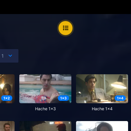
1
x
2
1
x
3
1
x
4
Hache 1x3
Hache 1x4