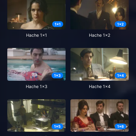
1
x
1
1
x
2
Hache 1x1
Hache 1x2
1
x
3
1
x
4
Hache 1x3
Hache 1x4
1
x
5
1
x
6