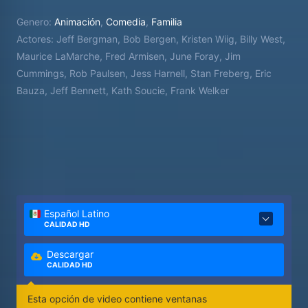
Genero:
Animación
,
Comedia
,
Familia
Actores:
Jeff Bergman, Bob Bergen, Kristen Wiig, Billy West,
Maurice LaMarche, Fred Armisen, June Foray, Jim
Cummings, Rob Paulsen, Jess Harnell, Stan Freberg, Eric
Bauza, Jeff Bennett, Kath Soucie, Frank Welker
Español Latino
CALIDAD HD
Descargar
CALIDAD HD
Esta opción de video contiene ventanas