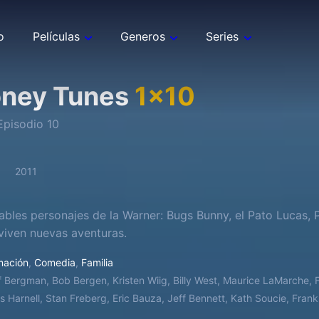
o
Películas
Generos
Series
oney Tunes
1
x
10
Episodio
10
2011
ables personajes de la Warner: Bugs Bunny, el Pato Lucas, Po
viven nuevas aventuras.
mación
,
Comedia
,
Familia
f Bergman, Bob Bergen, Kristen Wiig, Billy West, Maurice LaMarche,
s Harnell, Stan Freberg, Eric Bauza, Jeff Bennett, Kath Soucie, Fran