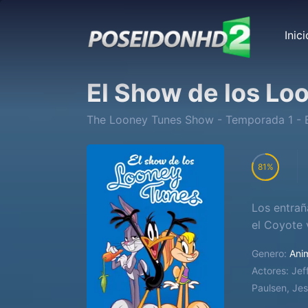
Inici
El Show de los Lo
The Looney Tunes Show
- Temporada
1
- 
81
Los entrañ
el Coyote 
Genero:
Ani
Actores:
Jef
Paulsen, Jes