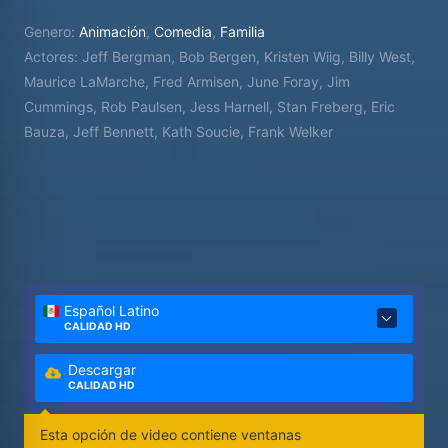
Genero:
Animación
,
Comedia
,
Familia
Actores:
Jeff Bergman, Bob Bergen, Kristen Wiig, Billy West,
Maurice LaMarche, Fred Armisen, June Foray, Jim
Cummings, Rob Paulsen, Jess Harnell, Stan Freberg, Eric
Bauza, Jeff Bennett, Kath Soucie, Frank Welker
Español Latino
CALIDAD HD
Descargar
CALIDAD HD
Esta opción de video contiene ventanas