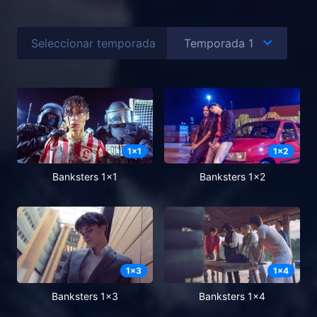
Seleccionar temporada
1
x
1
1
x
2
Banksters 1x1
Banksters 1x2
1
x
3
1
x
4
Banksters 1x3
Banksters 1x4