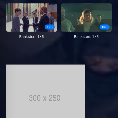
1
x
5
1
x
6
Banksters 1x5
Banksters 1x6