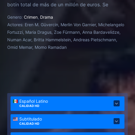
botín total de más de un millón de euros. Se
enfrenta a diez años de prisión, a menos que delate
Genero:
Crimen
,
Drama
a sus cómplices y devuelva el dinero. Pero le han
Actores:
Eren M. Güvercin, Merlin Von Garnier, Michelangelo
robado su parte y Yusuf permanece en silencio.
Fortuzzi, Maria Dragus, Zoe Fürmann, Anna Bardavelidze,
¿Quién le ha delatado, y solo a él?
Numan Acar, Britta Hammelstein, Andreas Pietschmann,
Omid Memar, Momo Ramadan
Español Latino
CALIDAD HD
Subtitulado
CALIDAD HD